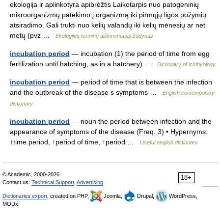
ekologija ir aplinkotyra apibrėžtis Laikotarpis nuo patogeninių
mikroorganizmų patekimo į organizmą iki pirmųjų ligos požymių
atsiradimo. Gali trukti nuo kelių valandų iki kelių mėnesių ar net
metų (pvz …
Ekologijos terminų aiškinamasis žodynas
incubation period
— incubation (1) the period of time from egg
fertilization until hatching, as in a hatchery) …
Dictionary of ichthyology
incubation period
— period of time that is between the infection
and the outbreak of the disease s symptoms …
English contemporary
dictionary
incubation period
— noun the period between infection and the
appearance of symptoms of the disease (Freq. 3) • Hypernyms:
↑time period, ↑period of time, ↑period …
Useful english dictionary
© Academic, 2000-2026
18+
Contact us:
Technical Support
,
Advertising
Dictionaries export
, created on PHP,
Joomla,
Drupal,
WordPress,
MODx.