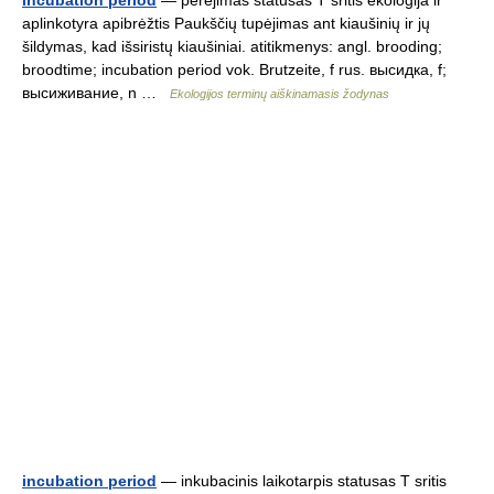
incubation period
— perėjimas statusas T sritis ekologija ir
aplinkotyra apibrėžtis Paukščių tupėjimas ant kiaušinių ir jų
šildymas, kad išsiristų kiaušiniai. atitikmenys: angl. brooding;
broodtime; incubation period vok. Brutzeite, f rus. высидка, f;
высиживание, n …
Ekologijos terminų aiškinamasis žodynas
incubation period
— inkubacinis laikotarpis statusas T sritis