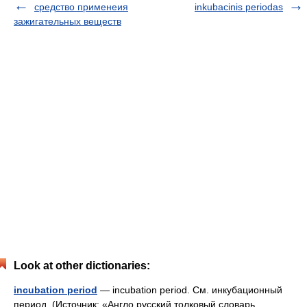
средство применеия
inkubacinis periodas
зажигательных веществ
Look at other dictionaries:
incubation period
— incubation period. См. инкубационный
период. (Источник: «Англо русский толковый словарь