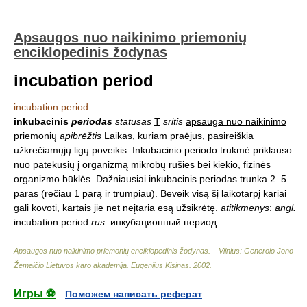
Apsaugos nuo naikinimo priemonių
enciklopedinis žodynas
incubation period
incubation period
inkubacinis
periodas
statusas
T
sritis
apsauga nuo naikinimo
priemonių
apibrėžtis
Laikas, kuriam praėjus, pasireiškia
užkrečiamųjų ligų poveikis. Inkubacinio periodo trukmė priklauso
nuo patekusių į organizmą mikrobų rūšies bei kiekio, fizinės
organizmo būklės. Dažniausiai inkubacinis periodas trunka 2–5
paras (rečiau 1 parą ir trumpiau). Beveik visą šį laikotarpį kariai
gali kovoti, kartais jie net neįtaria esą užsikrėtę.
atitikmenys
:
angl.
incubation period
rus.
инкубационный период
Apsaugos nuo naikinimo priemonių enciklopedinis žodynas. – Vilnius: Generolo Jono
Žemaičio Lietuvos karo akademija
.
Eugenijus Kisinas
.
2002
.
Игры ⚽
Поможем написать реферат