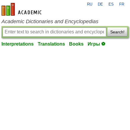
RU
DE
ES
FR
en-academic.com
Academic Dictionaries and Encyclopedias
Search!
Interpretations
Translations
Books
Игры ⚽